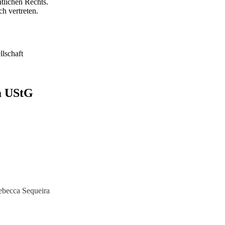
ntlichen Rechts.
h vertreten.
llschaft
7a UStG
ebecca Sequeira