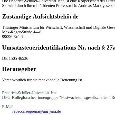
Die Friedrich-Schiller-Universität Jena ist eine Körperschaft des Öffe
Sie wird durch ihren Präsidenten Professor Dr. Andreas Marx gesetzlic
Zuständige Aufsichtsbehörde
Thüringer Ministerium für Wirtschaft, Wissenschaft und Digitale Gese
Max-Reger-Straße 4—8
99096 Erfurt
Umsatzsteueridentifikations-Nr. nach § 2
DE 1505 46536
Herausgeber
Verantwortlich für die redaktionelle Betreuung ist
Friedrich-Schiller-Universität Jena
DFG-Kollegforscher_innengruppe "Postwachstumsgesellschaften"
R
E-Mail
rebecca.sequeira@uni-jena.de