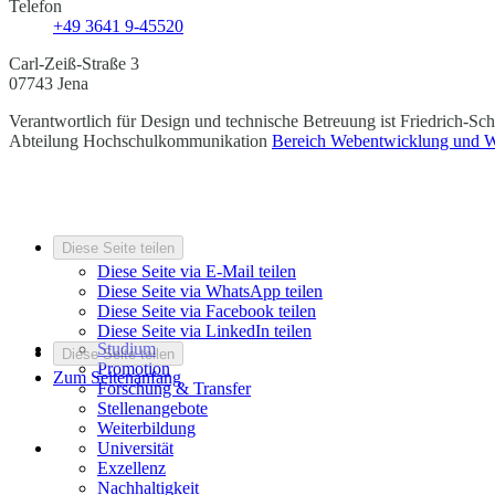
Telefon
+49 3641 9-45520
Carl-Zeiß-Straße 3
07743 Jena
Verantwortlich für Design und technische Betreuung ist
Friedrich-Schi
Abteilung Hochschulkommunikation
Bereich Webentwicklung und W
Diese Seite teilen
Diese Seite via E-Mail teilen
Diese Seite via WhatsApp teilen
Diese Seite via Facebook teilen
Diese Seite via LinkedIn teilen
Studium
Diese Seite teilen
Promotion
Zum Seitenanfang
Forschung & Transfer
Stellenangebote
Weiterbildung
Universität
Exzellenz
Nachhaltigkeit